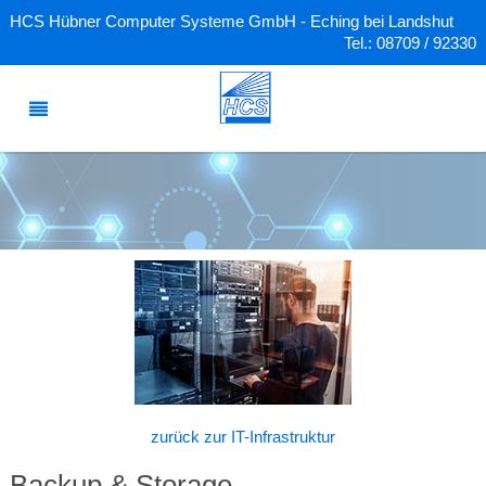
HCS Hübner Computer Systeme GmbH - Eching bei Landshut
Tel.: 08709 / 92330
zurück zur IT-Infrastruktur
Backup & Storage