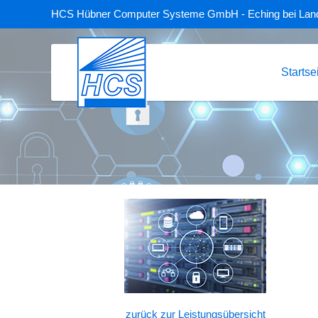
HCS Hübner Computer Systeme GmbH - Eching bei Lan
Startse
zurück zur Leistungsübersicht