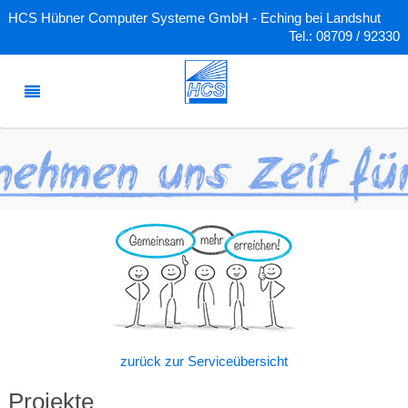
HCS Hübner Computer Systeme GmbH - Eching bei Landshut
Tel.: 08709 / 92330
zurück zur Serviceübersicht
Projekte