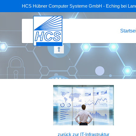
HCS Hübner Computer Systeme GmbH - Eching bei Lan
Startse
zurück zur IT-Infrastruktur