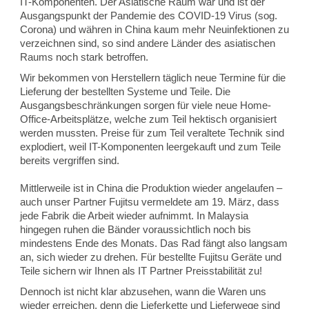
IT-Komponenten. Der Asiatische Raum war und ist der
Ausgangspunkt der Pandemie des COVID-19 Virus (sog.
Corona) und währen in China kaum mehr Neuinfektionen zu
verzeichnen sind, so sind andere Länder des asiatischen
Raums noch stark betroffen.
Wir bekommen von Herstellern täglich neue Termine für die
Lieferung der bestellten Systeme und Teile. Die
Ausgangsbeschränkungen sorgen für viele neue Home-
Office-Arbeitsplätze, welche zum Teil hektisch organisiert
werden mussten. Preise für zum Teil veraltete Technik sind
explodiert, weil IT-Komponenten leergekauft und zum Teile
bereits vergriffen sind.
Mittlerweile ist in China die Produktion wieder angelaufen –
auch unser Partner Fujitsu vermeldete am 19. März, dass
jede Fabrik die Arbeit wieder aufnimmt. In Malaysia
hingegen ruhen die Bänder voraussichtlich noch bis
mindestens Ende des Monats. Das Rad fängt also langsam
an, sich wieder zu drehen. Für bestellte Fujitsu Geräte und
Teile sichern wir Ihnen als IT Partner Preisstabilität zu!
Dennoch ist nicht klar abzusehen, wann die Waren uns
wieder erreichen, denn die Lieferkette und Lieferwege sind