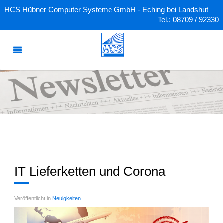
HCS Hübner Computer Systeme GmbH - Eching bei Landshut
Tel.: 08709 / 92330
IT Lieferketten und Corona
Veröffentlicht in
Neuigkeiten